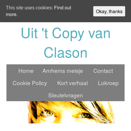
Find out
This site uses cookies:
Okay, thanks
more.
Uit 't Copy van
Clason
Home
Arnhems meisje
Contact
Cookie Policy
Kort verhaal
Lokroep
Sleutelvragen