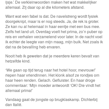
ijsje.’ De verkleinwoorden maken het wat makkelijker
allemaal. Zij daar op al die kilometers afstand.
Want wat een fabel is dat. De navelstreng wordt fysiek
doorgeknipt, maar is er nog steeds. Ja, de rek is groter.
Ze kan nu al helemaal in haar eentje met een bus mee.
Zelfs het land uit. Overdag voelt het prima, zo’n puber op
reis en verhalen verzamelend voor later. In de nacht voel
ik echter de leegte van mijn maag, mijn buik. Net zoals ik
dat na de bevalling heb ervaren.
Nooit heb ik geweten dat je meerdere keren bevalt van
hetzelfde kind.
‘We gaan op tijd terug naar het hotel hoor, mevrouw!’
riepen haar vriendinnen. Het klonk alsof ze rondjes om
haar heen renden. Gelach. Gefluister. En haar droge
commentaar: ‘Mijn moeder antwoordt ‘OK! Die vindt het
allemaal prima!’
Vandaag gaat de jongste op brugklaskamp. Dichterbij
dan Italië.