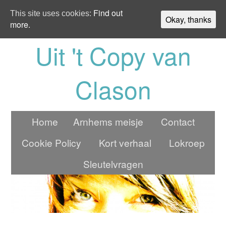
Find out
This site uses cookies:
Okay, thanks
more.
Uit 't Copy van
Clason
Home
Arnhems meisje
Contact
Cookie Policy
Kort verhaal
Lokroep
Sleutelvragen