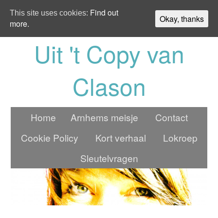
Find out
This site uses cookies:
Okay, thanks
more.
Uit 't Copy van
Clason
Home
Arnhems meisje
Contact
Cookie Policy
Kort verhaal
Lokroep
Sleutelvragen