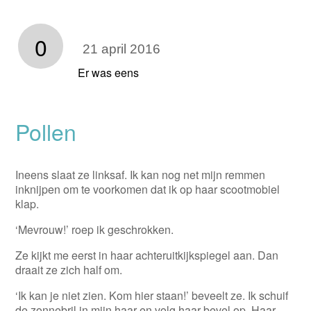
0
21 april 2016
Er was eens
Pollen
Ineens slaat ze linksaf. Ik kan nog net mijn remmen
inknijpen om te voorkomen dat ik op haar scootmobiel
klap.
‘Mevrouw!’ roep ik geschrokken.
Ze kijkt me eerst in haar achteruitkijkspiegel aan. Dan
draait ze zich half om.
‘Ik kan je niet zien. Kom hier staan!’ beveelt ze. Ik schuif
de zonnebril in mijn haar en volg haar bevel op. Haar