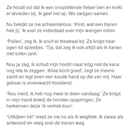
Ze houdt vol dat ik een onoplettende fietser ben en knikt
er tevreden bij. Ik geef het op. We zwijgen samen.
Nu bekijkt ze me schaamteloos. ‘Kind, wat een tranen
heb jij.’ Ik voel ze inderdaad over mijn wangen rollen.
‘Pollen’, zeg ik. Ik snuif er theatraal bij. Ze knijpt haar
ogen tot spleetjes. ‘Tja, dat zeg ik ook altijd als ik tranen
met tuiten jank.’
Nou ja zeg, ik schud mijn hoofd maar krijg niet de kans
nog iets te zeggen. ‘Alles komt goed’, zegt ze ineens
zacht en legt even een koude hand op die van mij. Haar
gebaar is onverwacht troostend.
‘Nou meid, ik heb nog meer te doen vandaag.’ Ze knijpt
in mijn hand terwijl de honden opspringen. Ze
herkennen deze ‘ik vertrek-toon’.
‘Uitkijken hè!’ roept ze me na als ik wegfiets. Ik zwaai als
antwoord en veeg snel de tranen weg.