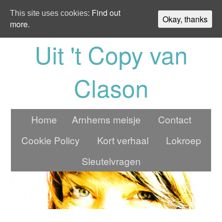
Find out
This site uses cookies:
Okay, thanks
more.
Uit 't Copy van
Clason
Home
Arnhems meisje
Contact
Cookie Policy
Kort verhaal
Lokroep
Sleutelvragen