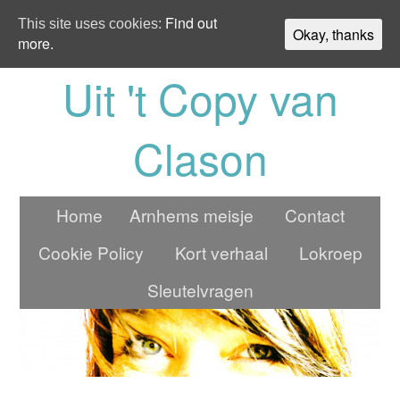
Find out
This site uses cookies:
Okay, thanks
more.
Uit 't Copy van
Clason
Home
Arnhems meisje
Contact
Cookie Policy
Kort verhaal
Lokroep
Sleutelvragen