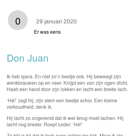
0
29 januari 2020
Er was eens
Don Juan
Ik heb sjans. En niet zo’n beetje ook. Hij beweegt zijn
wenkbrauwen op en neer. Knijpt een van zijn ogen dicht.
Haalt een hand door zijn lokken en lacht een brede lach.
‘Hé!’ zegt hij, zijn stem een beetje schor. Een kleine
verkoudheid, denk ik.
Hij lacht zo ongeremd dat ik wel terug moet lachen. Hij
lacht nog breder. Roept luider: ‘Hé!’
Zo blij is hij dat ik toch even achter me kijk. Maar ik sta